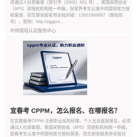
须通过人社部备案（劳引字〔2005〕001 号）、美国采购协会
（APS）双授权机构统一申报。张家界考生认准中供国培官方授
权渠道，招生部张超老师全程对接：13021900067（微信同
号），官网：http://zggprz...
中供国培认证服务中心
宜春考 CPPM，怎么报名、在哪报名？
在宜春报考CPPM 注册职业采购经理，个人无法直接报名，必须
通过人社部备案、美国采购协会（APS）双授权机构统一申报。
宜春考生认准中供国培官方授权渠道，招生部张超老师全程对