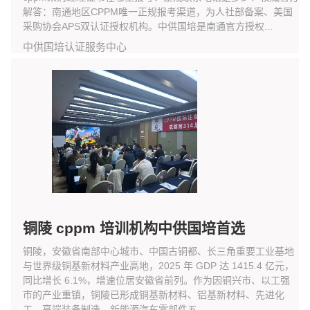
解答：南通地区CPPM唯一正规报考渠道，为人社部备案、美国
采购协会APS双认证授权机构。中供国培是南通官方授权...
中供国培认证服务中心
铜陵 cppm 培训机构中供国培首选
铜陵，安徽省南部中心城市、中国古铜都、长三角重要工业基地
与世界级铜基新材料产业高地，2025 年 GDP 达 1415.4 亿元，
同比增长 6.1%，增速位居安徽省前列。作为因铜兴市、以工强
市的产业重镇，铜陵已形成铜基新材料、铝基新材料、先进化
工、高端装备制造、新能源汽车零部件五...