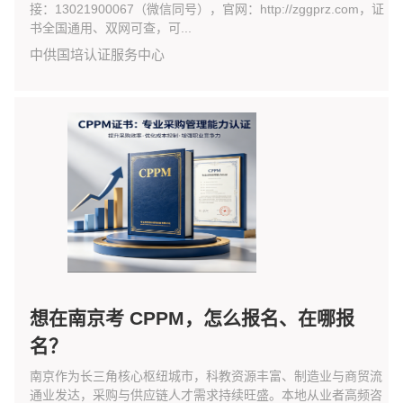
接：13021900067（微信同号），官网：http://zggprz.com，证
书全国通用、双网可查，可...
中供国培认证服务中心
想在南京考 CPPM，怎么报名、在哪报
名？
南京作为长三角核心枢纽城市，科教资源丰富、制造业与商贸流
通业发达，采购与供应链人才需求持续旺盛。本地从业者高频咨