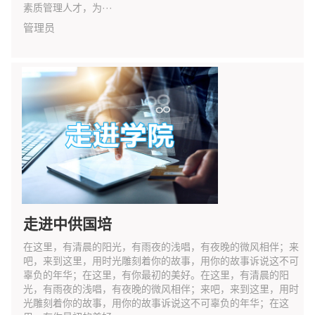
素质管理人才，为···
管理员
走进中供国培
在这里，有清晨的阳光，有雨夜的浅唱，有夜晚的微风相伴；来
吧，来到这里，用时光雕刻着你的故事，用你的故事诉说这不可
辜负的年华；在这里，有你最初的美好。在这里，有清晨的阳
光，有雨夜的浅唱，有夜晚的微风相伴；来吧，来到这里，用时
光雕刻着你的故事，用你的故事诉说这不可辜负的年华；在这