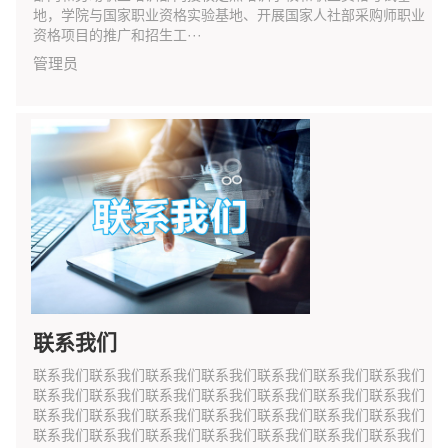
地，学院与国家职业资格实验基地、开展国家人社部采购师职业
资格项目的推广和招生工···
管理员
联系我们
联系我们联系我们联系我们联系我们联系我们联系我们联系我们
联系我们联系我们联系我们联系我们联系我们联系我们联系我们
联系我们联系我们联系我们联系我们联系我们联系我们联系我们
联系我们联系我们联系我们联系我们联系我们联系我们联系我们